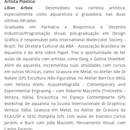
Artista Plástica:
Lilian Arbex
- Desenvolveu sua carreira artística,
especialmente como aquarelista e gravadora, nas duas
últimas décadas.
Graduada em Farmácia e Bioquímica e Desenho
Industrial/Programação Visual, pós-graduação em Design
Gráfico, é responsável pelo International Watercolor Society -
Brazil. Foi Diretora Cultural da ABA - Associação Brasileira de
Aquarela e da Arte sobre Papel. Tive a oportunidade de ter
aulas de aquarela com artistas como Fang e Galina Sheetkof.
Além da aquarela, incrementou suas atividades com cursos
em outras técnicas, como: Gravura em Metal, no Atelier Iole Di
Natale (SP), Escultura Não-Figurativa, no Atelier BarrOco (MG),
com Heloisa Alvim, Acquerellografia - Contemporary and
Experimental Engraving – com Roberto Mazzetto (Tintoretto –
Veneza, Itália), Encáustica, no Espaço Contempoarte (SP),
workshop de aquarela na Scuola Internazionale di Graphica,
Veneza, Itália, Gravura em Metal, no Atelier de Gravura da
ECA/USP e SESC Pompéia (SP), com aulas de Evandro Carlos
Jardim, e Buril com João Mazzotti, Pensamento Visual, com
Carlos Fajardo.