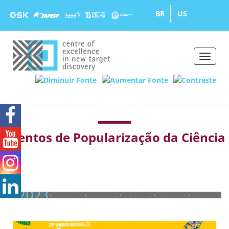
BR
US
Toggle
naviga
Eventos de Popularização da Ciência