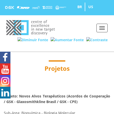
BR
US
Toggle
naviga
Projetos
Projeto: Novos Alvos Terapêuticos (Acordos de Cooperação
/ GSK - Glaxosmithkline Brasil / GSK - CPE)
Sub-área: Bioquímica - Biologia Molecular